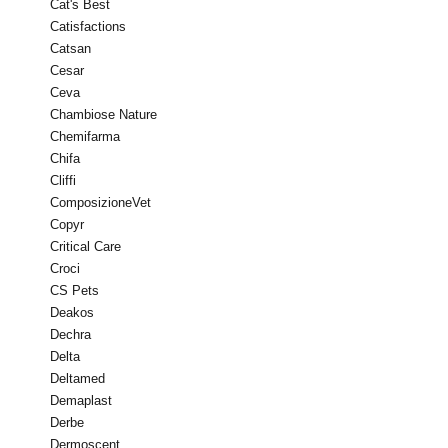
Cat's Best
Catisfactions
Catsan
Cesar
Ceva
Chambiose Nature
Chemifarma
Chifa
Cliffi
ComposizioneVet
Copyr
Critical Care
Croci
CS Pets
Deakos
Dechra
Delta
Deltamed
Demaplast
Derbe
Dermoscent