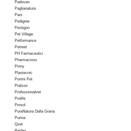
Padovan
Paglianatura
Pars
Pedigree
Pestigon
Pet Village
Petformance
Petreet
PH Farmaceutici
Pharmacross
Pinny
Plastecnic
Porrini Pet
Pralzoo
Professionalvet
Prolife
Prosol
PuraNatura Dalla Grana
Purina
Qvet
Raidex