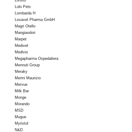
Livisto
Lolo Pets
Lombarda H
Loxavet Pharma GmbH
Magri Otello
Mangiaodori
Marpet
Medivet
Medivis
Megapharma Ospedaliera
Mennuti Group
Meraky
Merini Maurizio
Mervue
Milk Bar
Monge
Morando
MSD
Mugue
Myristol
N&D