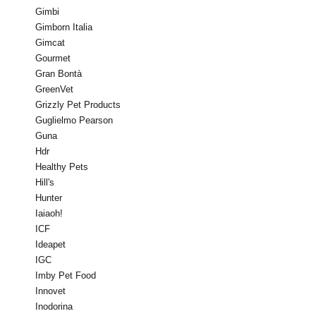
Gimbi
Gimborn Italia
Gimcat
Gourmet
Gran Bontà
GreenVet
Grizzly Pet Products
Guglielmo Pearson
Guna
Hdr
Healthy Pets
Hill's
Hunter
Iaiaoh!
ICF
Ideapet
IGC
Imby Pet Food
Innovet
Inodorina