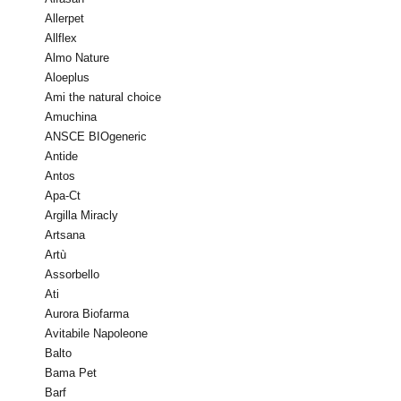
Allerpet
Allflex
Almo Nature
Aloeplus
Ami the natural choice
Amuchina
ANSCE BIOgeneric
Antide
Antos
Apa-Ct
Argilla Miracly
Artsana
Artù
Assorbello
Ati
Aurora Biofarma
Avitabile Napoleone
Balto
Bama Pet
Barf