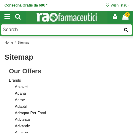
Consegna Gratis da 69€ *
Wishlist (
0
)
0
Home
Sitemap
Sitemap
Our Offers
Brands
Abiovet
Acana
Acme
Adaptil
Adragna Pet Food
Advance
Advantix
Alfasan