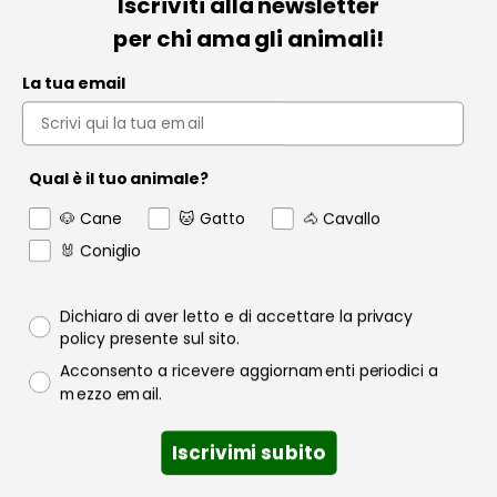
Pages
Iscriviti alla newsletter
per chi ama gli animali!
Privacy policy
Cookie policy
La tua email
Spedizioni
Condizioni di vendita
Pagamenti
FAQ - Domande frequenti
Qual è il tuo animale?
Chi siamo
Lavora con noi
🐶 Cane
🐱 Gatto
🐴 Cavallo
Perché lavorare con la Rao Farmaceutici?
🐰 Coniglio
Promozioni
Migliori Mangimi per Cani per Brand
Migliori Brand di Mangimi per Gatti
Privacy policy
Dichiaro di aver letto e di accettare la privacy
Our stores
policy presente sul sito.
Contact us
Consenso email
Acconsento a ricevere aggiornamenti periodici a
Sitemap
mezzo email.
Iscrivimi subito
Informazioni