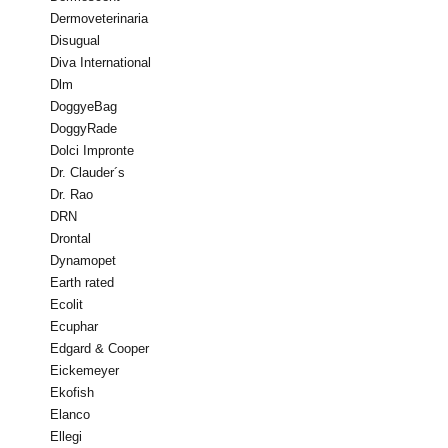
Dermoveterinaria
Disugual
Diva International
Dlm
DoggyeBag
DoggyRade
Dolci Impronte
Dr. Clauder´s
Dr. Rao
DRN
Drontal
Dynamopet
Earth rated
Ecolit
Ecuphar
Edgard & Cooper
Eickemeyer
Ekofish
Elanco
Ellegi