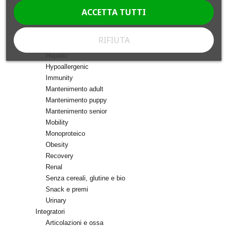
ACCETTA TUTTI
Cardiac
Dermatite
Diabetic
RIFIUTA
Gastrointestinal
Hepatic
Hypoallergenic
Immunity
Mantenimento adult
Mantenimento puppy
Mantenimento senior
Mobility
Monoproteico
Obesity
Recovery
Renal
Senza cereali, glutine e bio
Snack e premi
Urinary
Integratori
Articolazioni e ossa