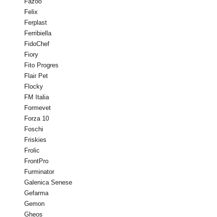
Fazoo
Felix
Ferplast
Ferribiella
FidoChef
Fiory
Fito Progres
Flair Pet
Flocky
FM Italia
Formevet
Forza 10
Foschi
Friskies
Frolic
FrontPro
Furminator
Galenica Senese
Gefarma
Gemon
Gheos