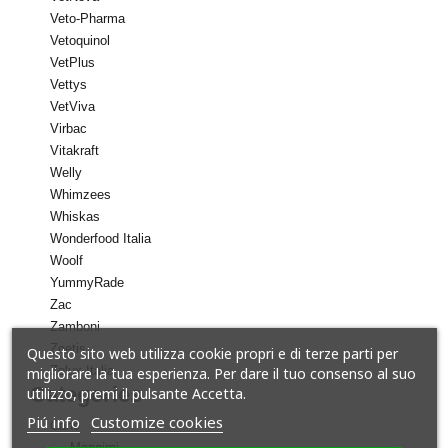
Veto-Pharma
Vetoquinol
VetPlus
Vettys
VetViva
Virbac
Vitakraft
Welly
Whimzees
Whiskas
Wonderfood Italia
Woolf
YummyRade
Zac
Zamboni
Zoetis
Questo sito web utilizza cookie propri e di terze parti per
Zolux Italia
migliorare la tua esperienza. Per dare il tuo consenso al suo
Categories
utilizzo, premi il pulsante Accetta.
Piú info
Customize cookies
Cane
Mangimi