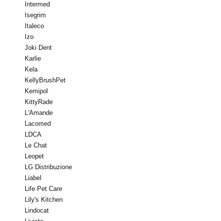
Intermed
Isegrim
Italeco
Izo
Joki Dent
Karlie
Kela
KellyBrushPet
Kemipol
KittyRade
L'Amande
Lacomed
LDCA
Le Chat
Leopet
LG Distribuzione
Liabel
Life Pet Care
Lily's Kitchen
Lindocat