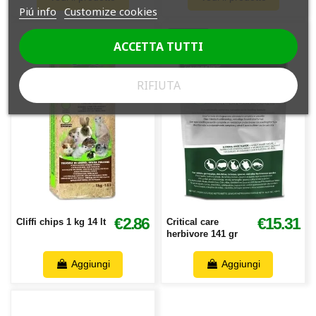
Piú info
Customize cookies
-12%
ACCETTA TUTTI
RIFIUTA
€2.86
€15.31
Cliffi chips 1 kg 14 lt
Critical care
herbivore 141 gr
Aggiungi
Aggiungi