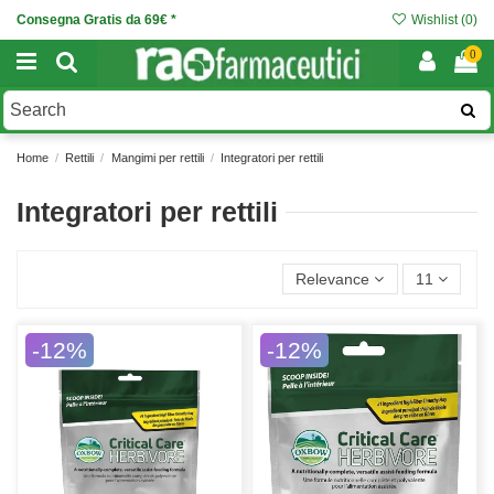
Consegna Gratis da 69€ *
Wishlist (
0
)
0
Home
Rettili
Mangimi per rettili
Integratori per rettili
Integratori per rettili
Relevance
11
-12%
-12%