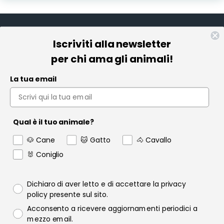
Iscriviti alla newsletter
Informazioni
per chi ama gli animali!
Pet Farmacia
La tua email
Policy e Privacy
Account
Qual è il tuo animale?
Contact us
🐶 Cane
🐱 Gatto
🐴 Cavallo
Garanzia
🐰 Coniglio
Privacy policy
Dichiaro di aver letto e di accettare la privacy
policy presente sul sito.
Consenso email
Acconsento a ricevere aggiornamenti periodici a
Raofarmaceutici.it © 2024 | Tutti i diritti sono riservati | Rao
mezzo email.