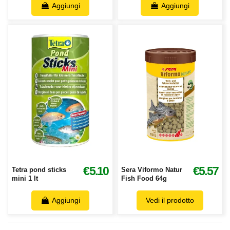
Aggiungi
Aggiungi
€5.10
€5.57
Tetra pond sticks
Sera Viformo Natur
mini 1 lt
Fish Food 64g
Aggiungi
Vedi il prodotto