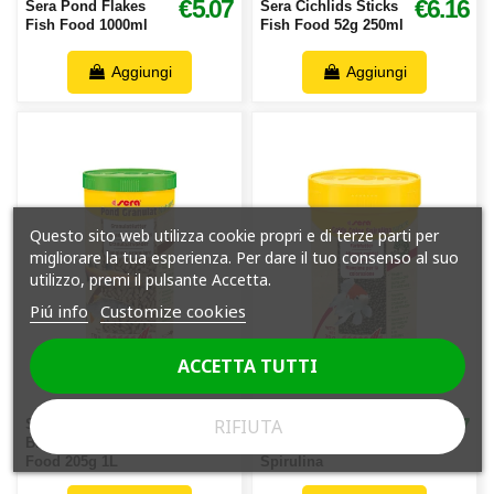
€5.07
€6.16
Sera Pond Flakes
Sera Cichlids Sticks
Fish Food 1000ml
Fish Food 52g 250ml
Aggiungi
Aggiungi
Questo sito web utilizza cookie propri e di terze parti per
migliorare la tua esperienza. Per dare il tuo consenso al suo
utilizzo, premi il pulsante Accetta.
Piú info
Customize cookies
ACCETTA TUTTI
€4.17
€2.87
RIFIUTA
Sera Pond
Sera Goldy Fish
Biogranulat Fish
Food 100ml Color
Food 205g 1L
Spirulina