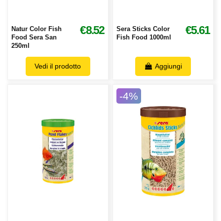
€8.52
€5.61
Natur Color Fish
Sera Sticks Color
Food Sera San
Fish Food 1000ml
250ml
Vedi il prodotto
Aggiungi
-4%