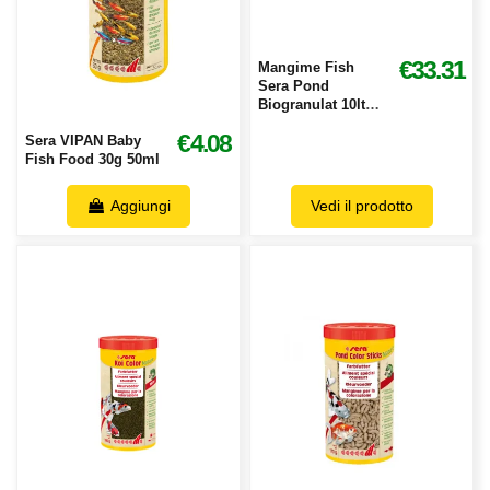
€33.31
Mangime Fish
Sera Pond
Biogranulat 10lt
7190
€4.08
Sera VIPAN Baby
Fish Food 30g 50ml
Aggiungi
Vedi il prodotto