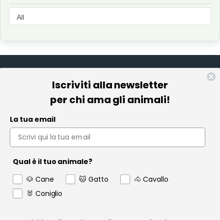
Iscriviti alla newsletter
Informazioni
per chi ama gli animali!
Pet Farmacia
La tua email
Policy e Privacy
Account
Qual è il tuo animale?
Contact us
🐶 Cane
🐱 Gatto
🐴 Cavallo
Garanzia
🐰 Coniglio