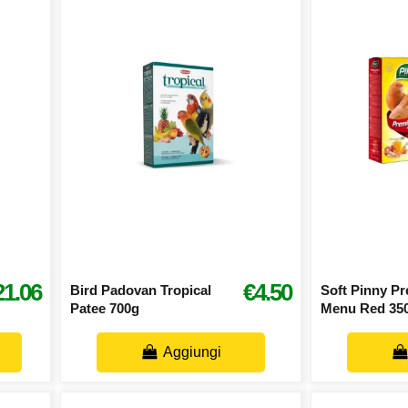
21.06
€4.50
Bird Padovan Tropical
Soft Pinny P
Patee 700g
Menu Red 35
Aggiungi