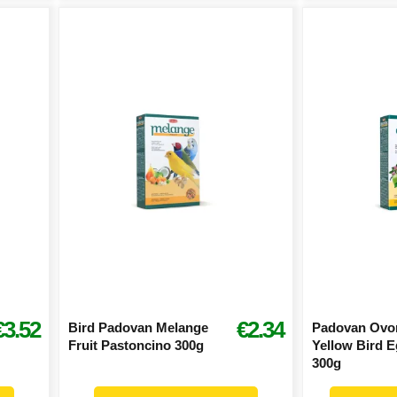
€3.52
€2.34
Bird Padovan Melange
Padovan Ovo
Fruit Pastoncino 300g
Yellow Bird 
300g