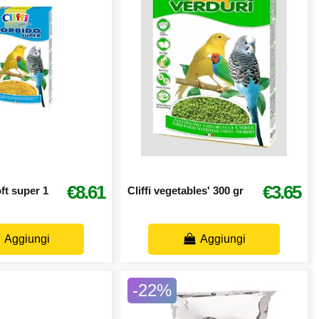
€8.61
€3.65
oft super 1
Cliffi vegetables' 300 gr
Aggiungi
Aggiungi
-22%