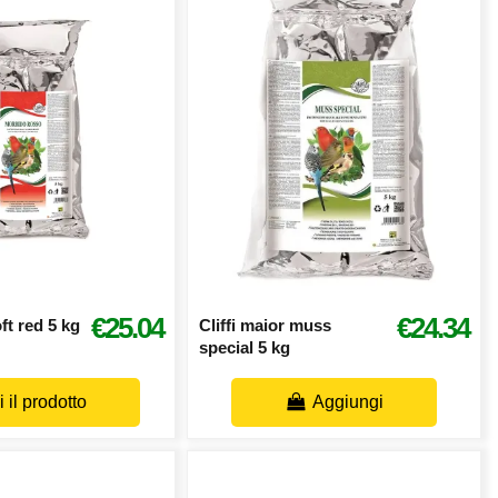
€25.04
€24.34
oft red 5 kg
Cliffi maior muss
special 5 kg
 il prodotto
Aggiungi