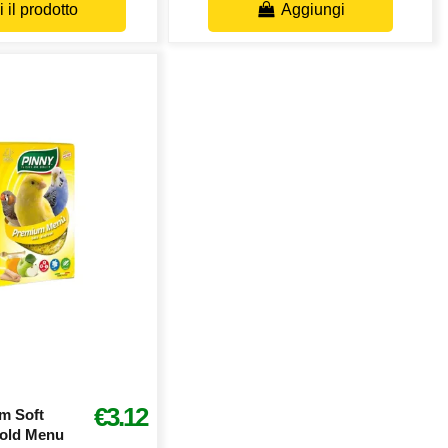
 il prodotto
Aggiungi
€3.12
m Soft
old Menu