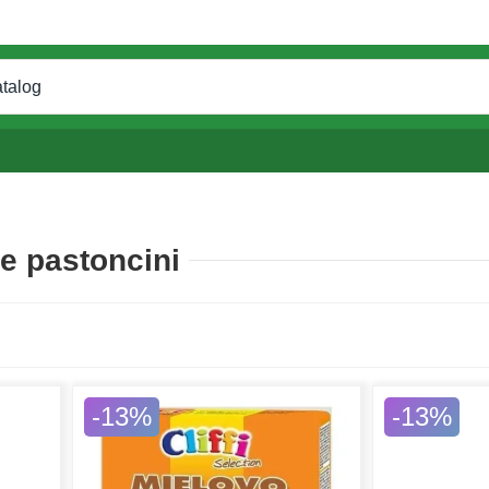
 e pastoncini
-13%
-13%