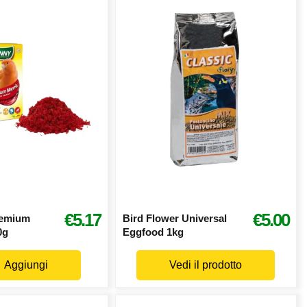
€5.17
€5.00
remium
Bird Flower Universal
0g
Eggfood 1kg
Aggiungi
Vedi il prodotto