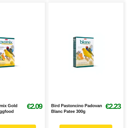
€2.09
€2.23
mix Gold
Bird Pastoncino Padovan
Eggfood
Blanc Patee 300g