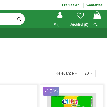
Promozioni
Contattaci
Sign in
Wishlist (
0
)
Cart
Relevance
23
-13%