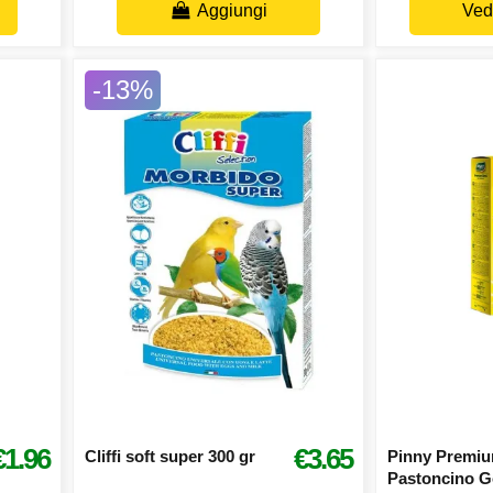
Aggiungi
Vedi
-13%
€1.96
€3.65
Cliffi soft super 300 gr
Pinny Premiu
Pastoncino G