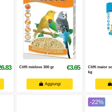
26.83
€3.65
Cliffi mielovo 300 gr
Cliffi maior s
kg
Aggiungi
-22%