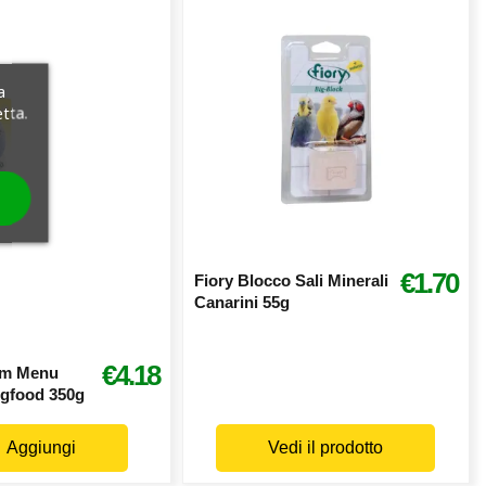
a
etta.
€1.70
Fiory Blocco Sali Minerali
Canarini 55g
€4.18
um Menu
ggfood 350g
Aggiungi
Vedi il prodotto