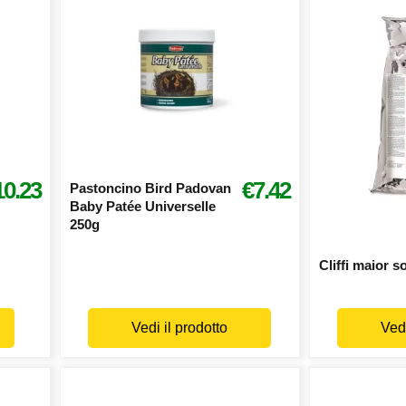
10.23
€7.42
Pastoncino Bird Padovan
Baby Patée Universelle
250g
Cliffi maior s
Vedi il prodotto
Vedi