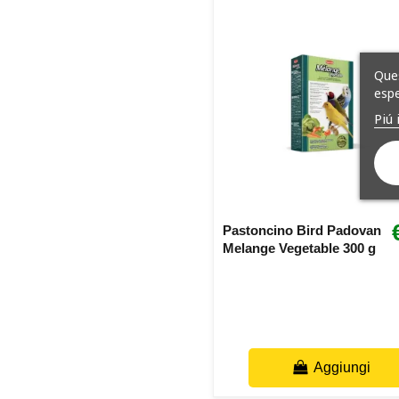
Ques
espe
Piú 
Pastoncino Bird Padovan
Melange Vegetable 300 g
Aggiungi