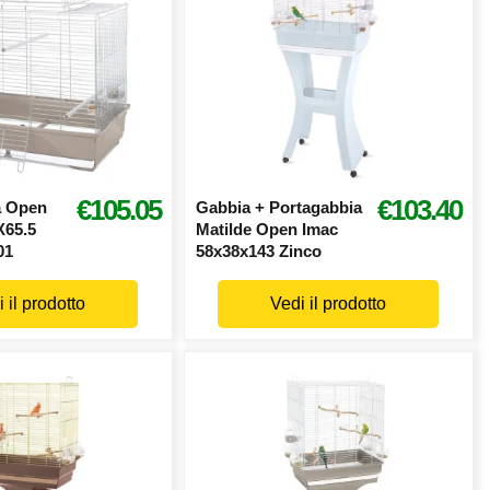
€105.05
€103.40
a Open
Gabbia + Portagabbia
X65.5
Matilde Open Imac
01
58x38x143 Zinco
 il prodotto
Vedi il prodotto