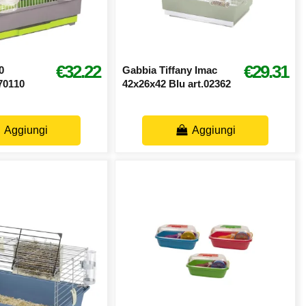
€32.22
€29.31
0
Gabbia Tiffany Imac
70110
42x26x42 Blu art.02362
Aggiungi
Aggiungi