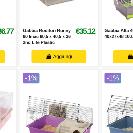
36.77
€35.12
Gabbia Roditori Ronny
Gabbia Alfa 4
60 Imac 60,5 x 40,5 x 36
40x27x48 100
2nd Life Plastic
Aggiungi
-1%
-1%