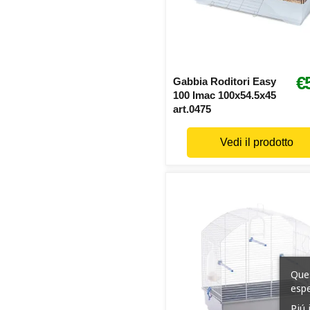
€
Gabbia Roditori Easy
100 Imac 100x54.5x45
art.0475
Vedi il prodotto
Ques
espe
Piú 