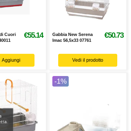
€55.14
€50.73
di Cuori
Gabbia New Serena
40011
Imac 56,5x33 07761
Aggiungi
Vedi il prodotto
-1%
a
etta.