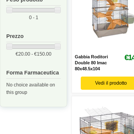
0 - 1
Prezzo
€20.00 - €150.00
€1
Gabbia Roditori
Double 80 Imac
80x48.5x104
Forma Farmaceutica
Vedi il prodotto
No choice available on
this group