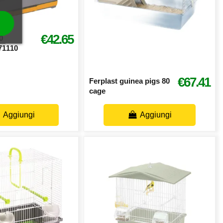
€42.65
0
71110
€67.41
Ferplast guinea pigs 80
cage
Aggiungi
Aggiungi