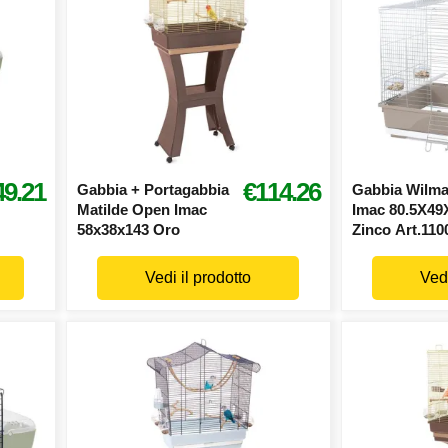
49.21
€114.26
Gabbia + Portagabbia
Gabbia Wilm
Matilde Open Imac
Imac 80.5X49
58x38x143 Oro
Zinco Art.110
Vedi il prodotto
Vedi