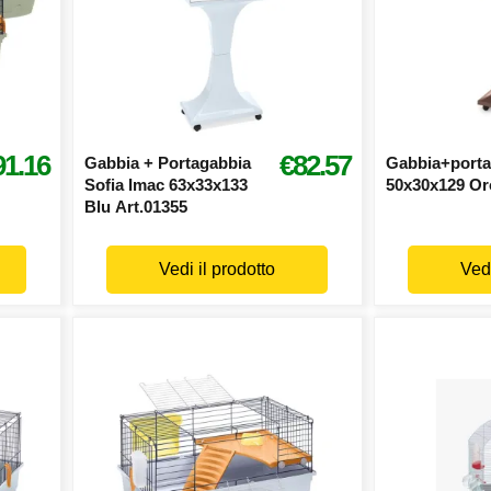
91.16
€82.57
Gabbia + Portagabbia
Gabbia+porta
Sofia Imac 63x33x133
50x30x129 Or
Blu Art.01355
Vedi il prodotto
Vedi