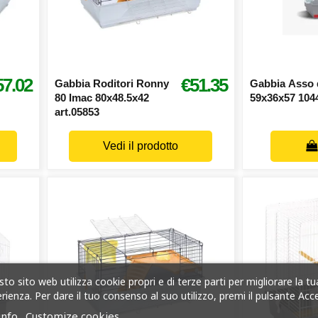
57.02
€51.35
Gabbia Roditori Ronny
Gabbia Asso 
80 Imac 80x48.5x42
59x36x57 104
art.05853
Vedi il prodotto
to sito web utilizza cookie propri e di terze parti per migliorare la tu
rienza. Per dare il tuo consenso al suo utilizzo, premi il pulsante Acc
info
Customize cookies