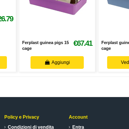
26.79
€67.41
Ferplast guinea pigs 15
Ferplast guin
cage
cage
Aggiungi
Vedi
Policy e Privacy
Account
Condizioni di vendita
Entra