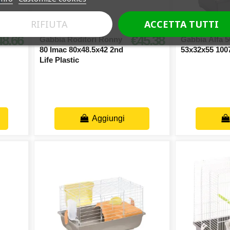
RIFIUTA
ACCETTA TUTTI
48.66
€45.38
Gabbia Roditori Ronny
Gabbia Alfa 5
80 Imac 80x48.5x42 2nd
53x32x55 100
Life Plastic
Aggiungi