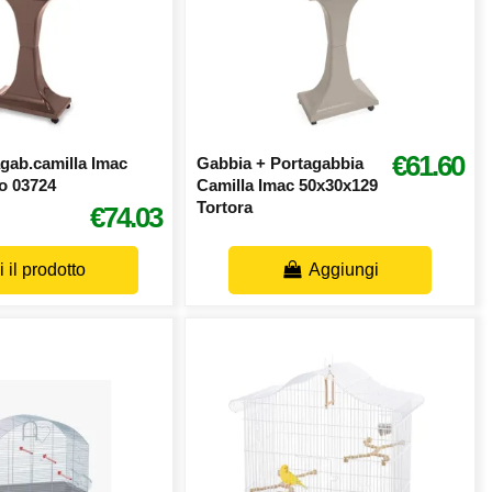
€61.60
gab.camilla Imac
Gabbia + Portagabbia
o 03724
Camilla Imac 50x30x129
Tortora
€74.03
 il prodotto
Aggiungi