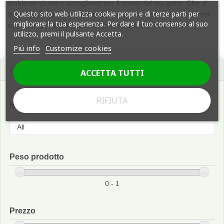
ambiente sicuro e accogliente per il sonno del tuo gatto. Che si
Questo sito web utilizza cookie propri e di terze parti per
tratti di un lungo pisolino o di un riposo notturno, i nostri prodotti
migliorare la tua esperienza. Per dare il tuo consenso al suo
sono il luogo ideale per il tuo gatto rilassarsi e ricaricarsi.
utilizzo, premi il pulsante Accetta.
Piú info
Customize cookies
Filtro
ACCETTA TUTTI
RIFIUTA
Brand
Peso prodotto
0 - 1
Prezzo