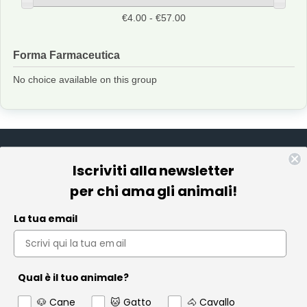
€4.00 - €57.00
Forma Farmaceutica
No choice available on this group
Iscriviti alla newsletter
Informazioni
per chi ama gli animali!
Pet Farmacia
La tua email
Policy e Privacy
Account
Qual è il tuo animale?
Contact us
🐶 Cane
🐱 Gatto
🐴 Cavallo