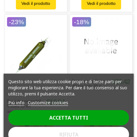
Vedi il prodotto
Vedi il prodotto
-23%
-18%
€66.42
Immuno up horse
Questo sito web utilizza cookie propri e di terze parti per
20 sachets 30 g
migliorare la tua esperienza. Per dare il tuo consenso al suo
utilizzo, premi il pulsante Accetta.
€16.94
Equistro respadril
Piú info
Customize cookies
5 vials 10 ml
aerosol
ACCETTA TUTTI
Aggiungi
Aggiungi
RIFIUTA