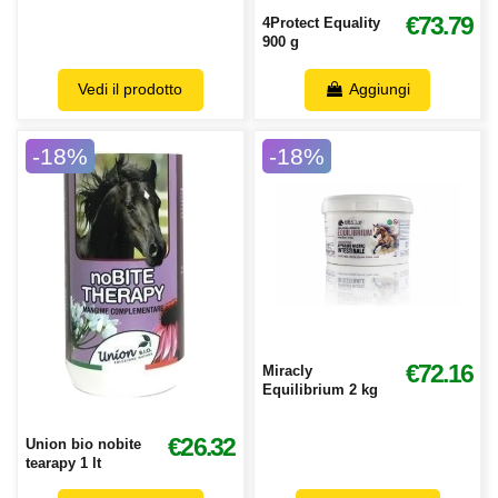
€73.79
4Protect Equality
900 g
Vedi il prodotto
Aggiungi
-18%
-18%
€72.16
Miracly
Equilibrium 2 kg
€26.32
Union bio nobite
tearapy 1 lt