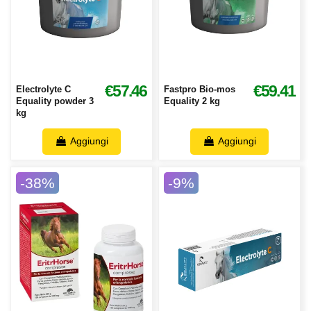
€57.46
€59.41
Electrolyte C
Fastpro Bio-mos
Equality powder 3
Equality 2 kg
kg
Aggiungi
Aggiungi
-38%
-9%