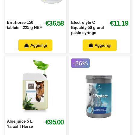
€36.58
€11.19
Eritrhorse 150
Electrolyte C
tablets - 225 g NBF
Equality 50 g oral
paste syringe
Aggiungi
Aggiungi
-26%
€95.00
Aloe juice 5 L
Yaiaoh! Horse