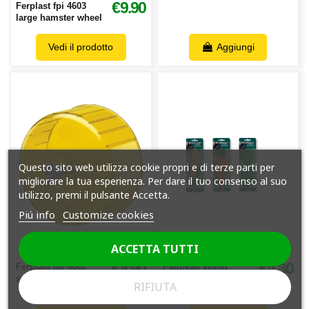
€9.90
Ferplast fpi 4603
large hamster wheel
Vedi il prodotto
Aggiungi
Questo sito web utilizza cookie propri e di terze parti per
migliorare la tua esperienza. Per dare il tuo consenso al suo
utilizzo, premi il pulsante Accetta.
Piú info
Customize cookies
ACCETTA TUTTI
€8.90
€4.30
Ferplast fpi 4602
Padovan Wood
small hamster wheel
Gnaws Rabbit Sticks
RIFIUTA
1 Piece