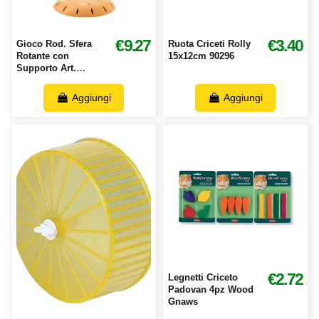
€9.27
€3.40
Gioco Rod. Sfera
Ruota Criceti Rolly
Rotante con
15x12cm 90296
Supporto Art.
87196S
Aggiungi
Aggiungi
€2.72
Legnetti Criceto
Padovan 4pz Wood
Gnaws