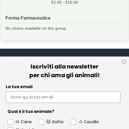
€2.00 - €10.00
Forma Farmaceutica
No choice available on this group
Iscriviti alla newsletter
Informazioni
per chi ama gli animali!
Pet Farmacia
La tua email
Policy e Privacy
Account
Qual è il tuo animale?
Contact us
🐶 Cane
🐱 Gatto
🐴 Cavallo
Garanzia