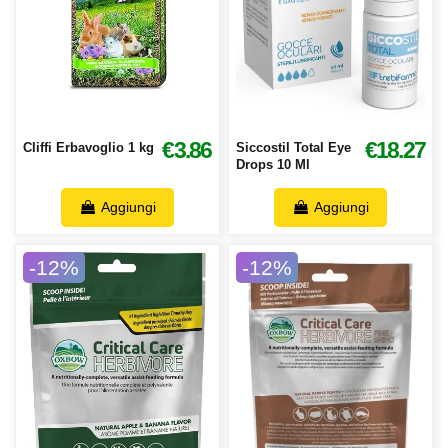
€3.86
€18.27
Cliffi Erbavoglio 1 kg
Siccostil Total Eye
Drops 10 Ml
Aggiungi
Aggiungi
-12%
-12%