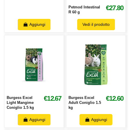
€27.80
Petmod Intestinal
R 60 g
Aggiungi
Vedi il prodotto
€12.67
€12.60
Burgess Excel
Burgess Excel
Light Mangime
Adult Coniglio 1.5
Coniglio 1.5 kg
kg
Aggiungi
Aggiungi