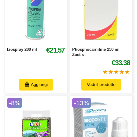
€21.57
Izospray 200 ml
Phosphocarnitine 250 ml
Zoetis
€33.38
Aggiungi
Vedi il prodotto
-8%
-13%