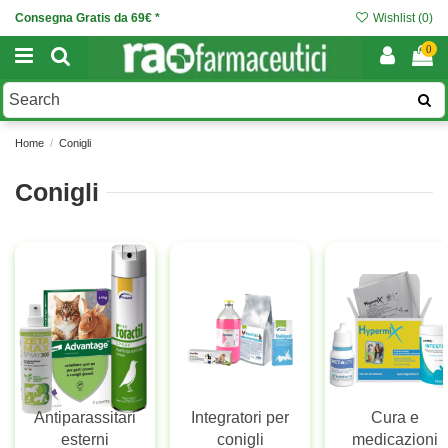
Consegna Gratis da 69€ *
Wishlist (
0
)
0
Home
Conigli
Conigli
Antiparassitari
Integratori per
Cura e
esterni
conigli
medicazioni