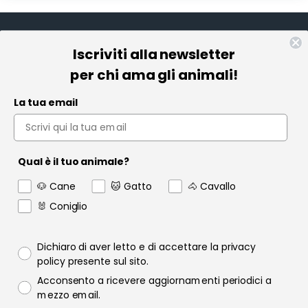
Iscriviti alla newsletter
Informazioni
per chi ama gli animali!
Pet Farmacia
La tua email
Policy e Privacy
Account
Qual è il tuo animale?
Contact us
🐶 Cane
🐱 Gatto
🐴 Cavallo
Garanzia
🐰 Coniglio
Privacy policy
Dichiaro di aver letto e di accettare la privacy
policy presente sul sito.
Consenso email
Acconsento a ricevere aggiornamenti periodici a
Raofarmaceutici.it © 2024 | Tutti i diritti sono riservati | Rao
mezzo email.