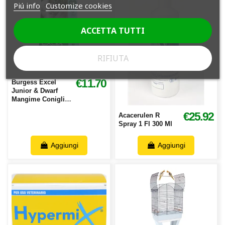
Piú info
Customize cookies
ACCETTA TUTTI
RIFIUTA
€11.70
Burgess Excel
Junior & Dwarf
Mangime Coniglio
1.5 kg
€25.92
Acacerulen R
Spray 1 Fl 300 Ml
Aggiungi
Aggiungi