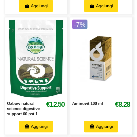
Aggiungi
Aggiungi
-7%
€12.50
€8.28
Oxbow natural
Aminovit 100 ml
science digestive
support 60 pst 120
gr
Aggiungi
Aggiungi