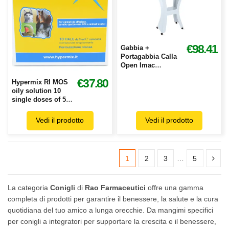
€98.41
Gabbia +
Portagabbia Calla
Open Imac
62x43x150 Blu
€37.80
Hypermix RI MOS
oily solution 10
single doses of 5
ml
Vedi il prodotto
Vedi il prodotto
1
2
3
…
5
La categoria
Conigli
di
Rao Farmaceutici
offre una gamma
completa di prodotti per garantire il benessere, la salute e la cura
quotidiana del tuo amico a lunga orecchie. Da mangimi specifici
per conigli a integratori per supportare la crescita e il benessere,