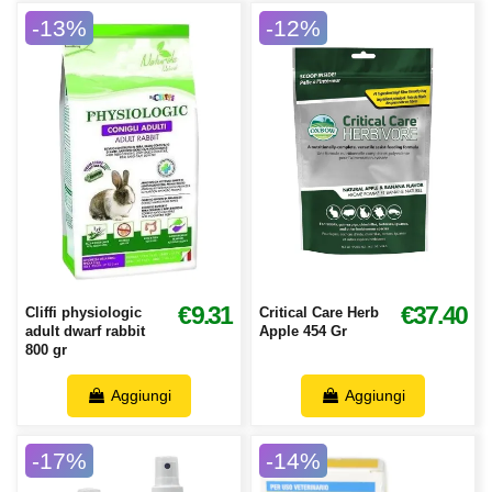
-13%
-12%
€9.31
€37.40
Cliffi physiologic
Critical Care Herb
adult dwarf rabbit
Apple 454 Gr
800 gr
Aggiungi
Aggiungi
-17%
-14%