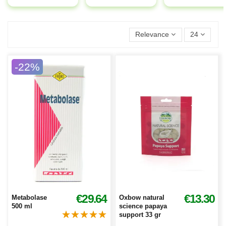
Relevance
24
-22%
€29.64
€13.30
Metabolase
Oxbow natural
500 ml
science papaya
support 33 gr