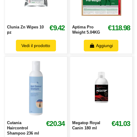
€9.42
€118.98
Clunia Zn Wipes 10
Aptima Pro
pz
Weight 5.04KG
Vedi il prodotto
Aggiungi
€20.34
€41.03
Cutania
Megatop Royal
Haircontrol
Canin 180 ml
Shampoo 236 ml