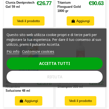
€26.77
€90.63
Clunia Dentprotech
Titanium
Gel 59 ml
Flexguard Gold
1800 gr
Vedi il prodotto
Aggiungi
Questo sito web utilizza cookie propri e di terze parti per
migliorare la tua esperienza. Per dare il tuo consenso al suo
utilizzo, premi il pulsante Accetta.
Piú info
Customize cookies
ACCETTA TUTTI
RIFIUTA
€25.78
€28.22
Acalma Cats
Aptima Estiderm
Ricambio
Shampoo 355 ml
Soluzione 48 ml
Aggiungi
Vedi il prodotto