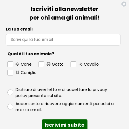
Iscriviti alla newsletter
Informazioni
per chi ama gli animali!
Pet Farmacia
La tua email
Policy e Privacy
Account
Qual è il tuo animale?
Contact us
🐶 Cane
🐱 Gatto
🐴 Cavallo
Garanzia
🐰 Coniglio
Privacy policy
Dichiaro di aver letto e di accettare la privacy
policy presente sul sito.
Consenso email
Acconsento a ricevere aggiornamenti periodici a
Raofarmaceutici.it © 2024 | Tutti i diritti sono riservati | Rao
mezzo email.
Farmaceutici S.r.l. P.IVA 06349600822
Iscrivimi subito