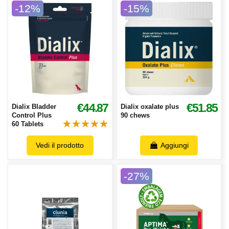
-12%
-15%
€44.87
€51.85
Dialix Bladder
Dialix oxalate plus
Control Plus
90 chews
60 Tablets
Vedi il prodotto
Aggiungi
-27%