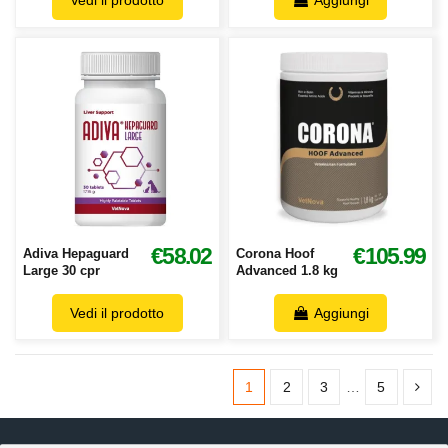
Vedi il prodotto
Aggiungi
€58.02
€105.99
Adiva Hepaguard
Corona Hoof
Large 30 cpr
Advanced 1.8 kg
Vedi il prodotto
Aggiungi
1
2
3
…
5