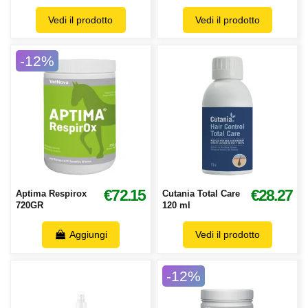
Vedi il prodotto
Vedi il prodotto
-12%
€72.15
€28.27
Aptima Respirox
Cutania Total Care
720GR
120 ml
Aggiungi
Vedi il prodotto
-12%