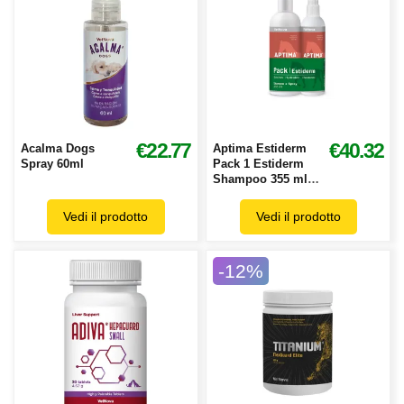
€22.77
€40.32
Acalma Dogs
Aptima Estiderm
Spray 60ml
Pack 1 Estiderm
Shampoo 355 ml +
1 Estiderm Spray
236 ml
Vedi il prodotto
Vedi il prodotto
-12%