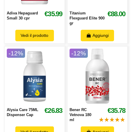
€35.99
€88.00
Adiva Hepaguard
Titanium
Small 30 cpr
Flexguard Elite 900
gr
Vedi il prodotto
Aggiungi
-12%
-12%
€26.83
€35.78
Alysia Care 75ML
Bener RC
Dispenser Cap
Vetnova 180
ml