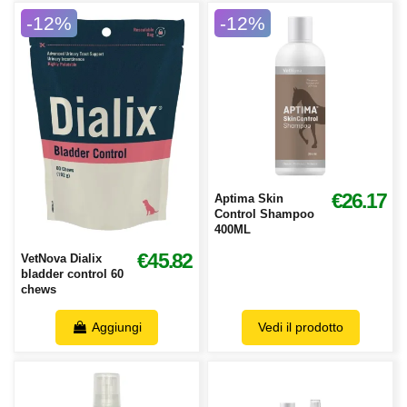
-12%
-12%
€26.17
Aptima Skin
Control Shampoo
400ML
€45.82
VetNova Dialix
bladder control 60
chews
Aggiungi
Vedi il prodotto