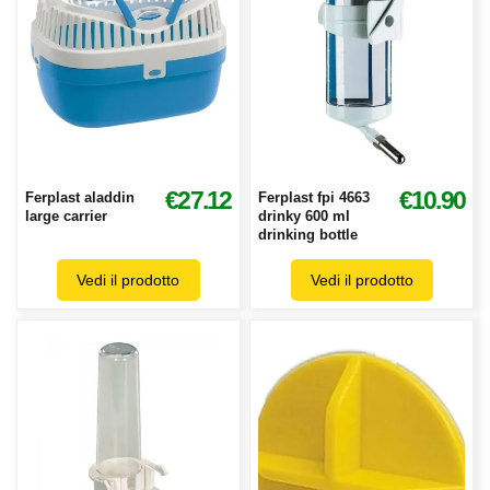
€27.12
€10.90
Ferplast aladdin
Ferplast fpi 4663
large carrier
drinky 600 ml
drinking bottle
Vedi il prodotto
Vedi il prodotto