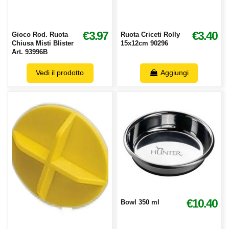
€3.97
€3.40
Gioco Rod. Ruota
Ruota Criceti Rolly
Chiusa Misti Blister
15x12cm 90296
Art. 93996B
Vedi il prodotto
Aggiungi
€10.40
Bowl 350 ml