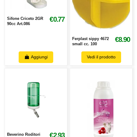
€0.77
Sifone Criceto 2GR
90cc Art.086
€8.90
Ferplast sippy 4672
small cc. 100
Aggiungi
Vedi il prodotto
€2.93
Beverino Roditori