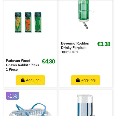
€3.38
Beverino Roditori
Drinky Ferplast
300ml l182
€4.30
Padovan Wood
Gnaws Rabbit Sticks
1 Piece
Aggiungi
Aggiungi
-1%