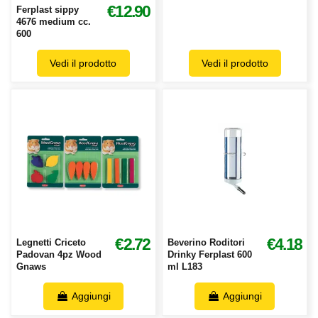
€12.90
Ferplast sippy
4676 medium cc.
600
Vedi il prodotto
Vedi il prodotto
€2.72
€4.18
Legnetti Criceto
Beverino Roditori
Padovan 4pz Wood
Drinky Ferplast 600
Gnaws
ml L183
Aggiungi
Aggiungi