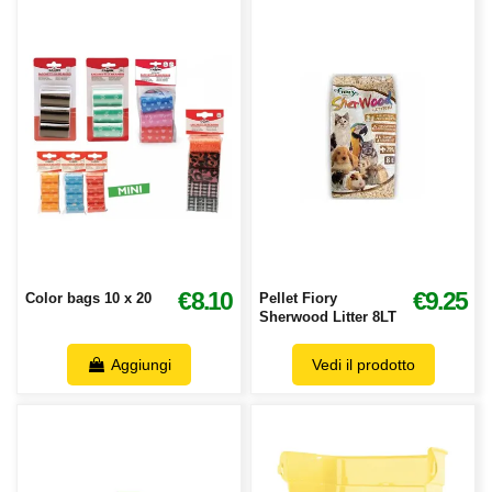
€8.10
€9.25
Color bags 10 x 20
Pellet Fiory
Sherwood Litter 8LT
Aggiungi
Vedi il prodotto