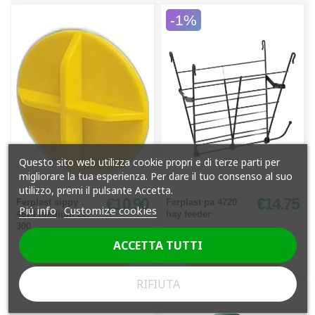
-1%
Questo sito web utilizza cookie propri e di terze parti per
migliorare la tua esperienza. Per dare il tuo consenso al suo
utilizzo, premi il pulsante Accetta.
€10.90
€14.75
Ferplast sippy
Ferplast pa 4720
Piú info
Customize cookies
4674 medium cc.
hay feeder
300
ACCETTA TUTTI
Vedi il prodotto
Vedi il prodotto
RIFIUTA