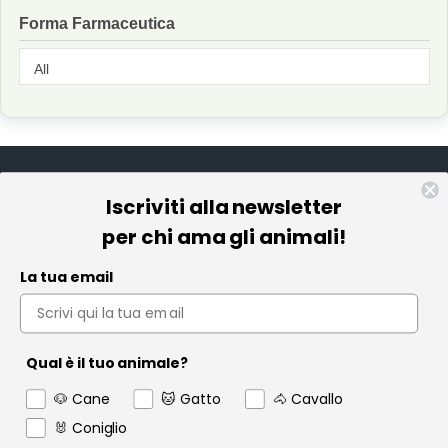
Forma Farmaceutica
Iscriviti alla newsletter
Informazioni
per chi ama gli animali!
Pet Farmacia
La tua email
Policy e Privacy
Account
Qual è il tuo animale?
Contact us
🐶 Cane
🐱 Gatto
🐴 Cavallo
Garanzia
🐰 Coniglio