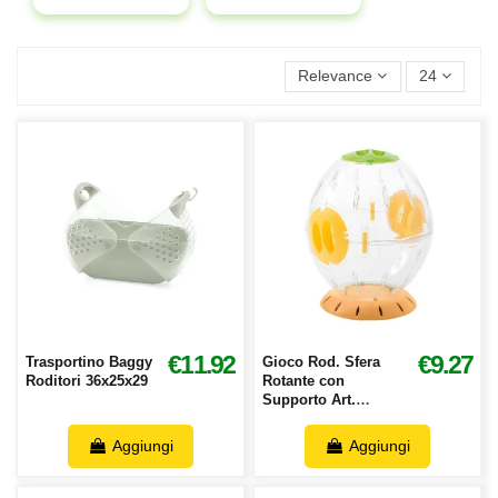
Relevance
24
€11.92
€9.27
Trasportino Baggy
Gioco Rod. Sfera
Roditori 36x25x29
Rotante con
Supporto Art.
87196S
Aggiungi
Aggiungi