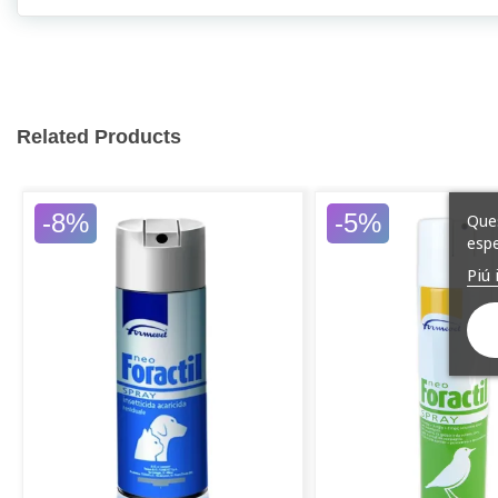
Related Products
-8%
-5%
Ques
espe
Piú 