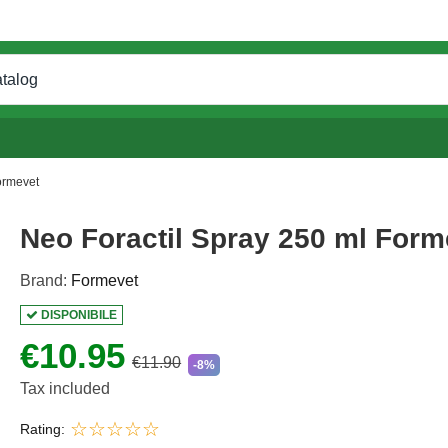
ormevet
Neo Foractil Spray 250 ml Form
Brand:
Formevet
DISPONIBILE
€10.95
€11.90
-8%
Tax included
Rating: