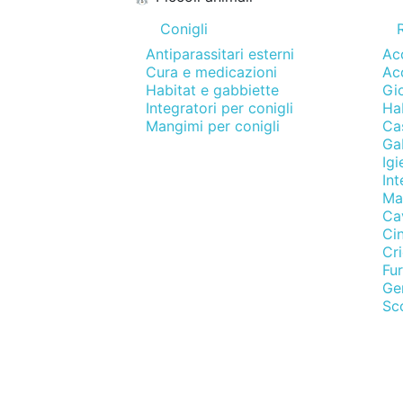
Conigli
R
Antiparassitari esterni
Acc
Cura e medicazioni
Acc
Habitat e gabbiette
Gio
Integratori per conigli
Hab
Mangimi per conigli
Cas
Gab
Igi
Int
Man
Ca
Cin
Cri
Fur
Ger
Sco