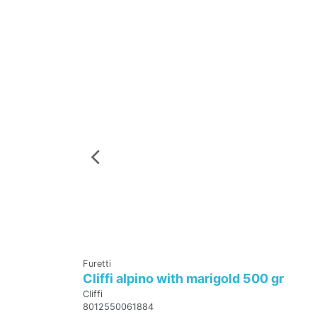
Furetti
Cliffi alpino with marigold 500 gr
Cliffi
8012550061884