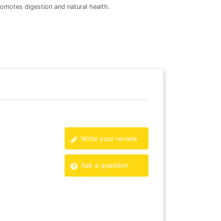
 promotes digestion and natural health.
Complete and natura
Vedi il prod
Write your review
Ask a question