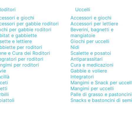
oditori
Uccelli
essori e giochi
Accessori e giochi
essori per gabbie roditori
Accessori per lettiere
chi per gabbie roditori
Beverini, bagnetti e
itat e gabbiette
mangiatoie
ette e lettiere
Giochi per uccelli
biette per roditori
Nidi
ene e Cura dei Roditori
Scalette e posatoi
egratori per roditori
Antiparassitari
gimi per roditori
Cura e medicazioni
vie
Gabbie e voliere
cillà
Integratori
ceti
Mangimi e Snack per uccell
etti
Mangimi per uccelli
billi
Palle di grasso e pastoncini
iattoli
Snacks e bastoncini di sem