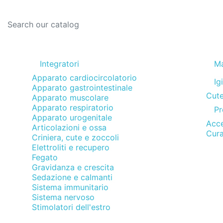
Integratori
M
Apparato cardiocircolatorio
Ig
Apparato gastrointestinale
Cute
Apparato muscolare
Apparato respiratorio
Pr
Apparato urogenitale
Acce
Articolazioni e ossa
Cura
Criniera, cute e zoccoli
Elettroliti e recupero
Fegato
Gravidanza e crescita
Sedazione e calmanti
Sistema immunitario
Sistema nervoso
Stimolatori dell'estro