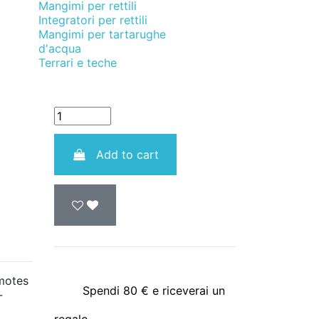
Mangimi per rettili
Integratori per rettili
Mangimi per tartarughe
d'acqua
Terrari e teche
Quantità
Add to cart
omotes
Spendi 80 € e riceverai un
-
regalo