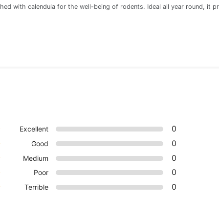
iched with calendula for the well-being of rodents. Ideal all year round, it
0
★
Excellent
0
☆
Good
0
☆
Medium
0
☆
Poor
0
☆
Terrible