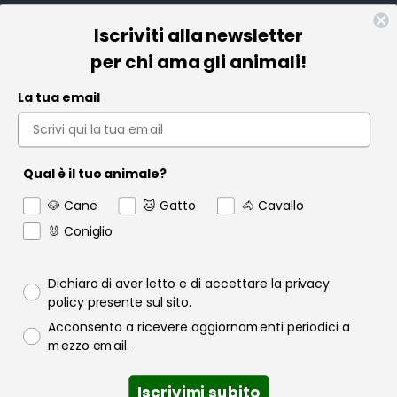
Iscriviti alla newsletter
Informazioni
per chi ama gli animali!
Pet Farmacia
La tua email
Policy e Privacy
Account
Qual è il tuo animale?
Contact us
🐶 Cane
🐱 Gatto
🐴 Cavallo
Garanzia
🐰 Coniglio
Privacy policy
Dichiaro di aver letto e di accettare la privacy
policy presente sul sito.
Consenso email
Acconsento a ricevere aggiornamenti periodici a
Raofarmaceutici.it © 2024 | Tutti i diritti sono riservati | Rao
mezzo email.
Farmaceutici S.r.l. P.IVA 06349600822
Iscrivimi subito