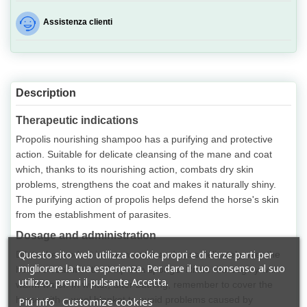
Assistenza clienti
Description
Therapeutic indications
Propolis nourishing shampoo has a purifying and protective
action. Suitable for delicate cleansing of the mane and coat
which, thanks to its nourishing action, combats dry skin
problems, strengthens the coat and makes it naturally shiny.
The purifying action of propolis helps defend the horse's skin
from the establishment of parasites.
Dosage and administration
Questo sito web utilizza cookie propri e di terze parti per
Dilute the product in warm water and pass delicately over the
migliorare la tua esperienza. Per dare il tuo consenso al suo
horse's coat with the help of a sponge. Rinse thoroughly with
utilizzo, premi il pulsante Accetta.
warm water. In winter, after bathing, remember to cover the
horse with a wool blanket to avoid problems caused by
Piú info
Customize cookies