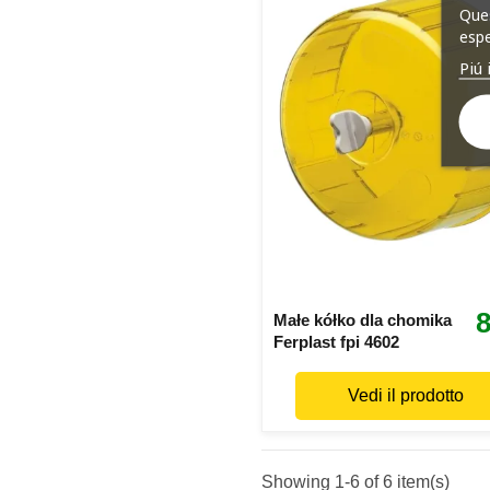
Ques
espe
Piú 
8
Małe kółko dla chomika
Ferplast fpi 4602
Vedi il prodotto
Showing 1-6 of 6 item(s)