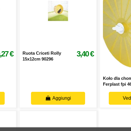
,27 €
3,40 €
Ruota Criceti Rolly
15x12cm 90296
Koło dla cho
Ferplast fpi 4
Aggiungi
Vedi