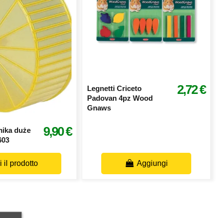
2,72 €
Legnetti Criceto
Padovan 4pz Wood
Gnaws
9,90 €
mika duże
603
 il prodotto
Aggiungi