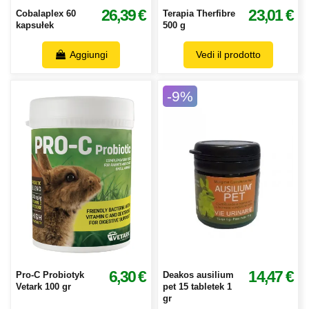
26,39 €
23,01 €
Cobalaplex 60
Terapia Therfibre
kapsułek
500 g
Aggiungi
Vedi il prodotto
-9%
6,30 €
14,47 €
Pro-C Probiotyk
Deakos ausilium
Vetark 100 gr
pet 15 tabletek 1
gr