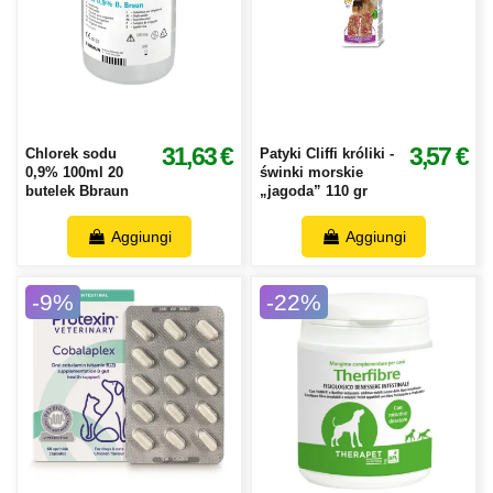
31,63 €
3,57 €
Chlorek sodu
Patyki Cliffi króliki -
0,9% 100ml 20
świnki morskie
butelek Bbraun
„jagoda” 110 gr
Aggiungi
Aggiungi
-9%
-22%