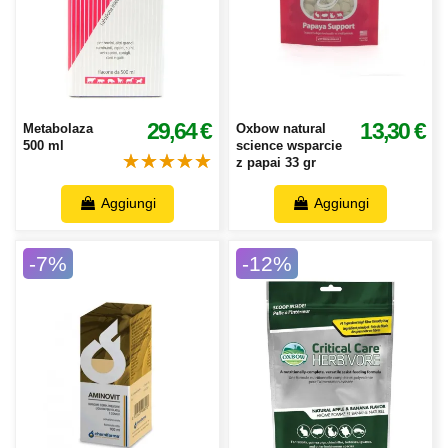
29,64 €
13,30 €
Metabolaza
Oxbow natural
500 ml
science wsparcie
z papai 33 gr
Aggiungi
Aggiungi
-7%
-12%