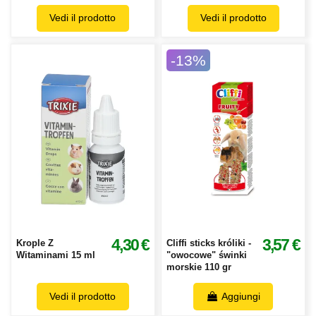
Vedi il prodotto
Vedi il prodotto
-13%
4,30 €
3,57 €
Krople Z
Cliffi sticks króliki -
Witaminami 15 ml
"owocowe" świnki
morskie 110 gr
Vedi il prodotto
Aggiungi