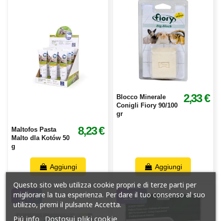
2,33 €
Blocco Minerale
Conigli Fiory 90/100
gr
8,23 €
Maltofos Pasta
Malto dla Kotów 50
g
Aggiungi
Aggiungi
Questo sito web utilizza cookie propri e di terze parti per
migliorare la tua esperienza. Per dare il tuo consenso al suo
-14%
-12%
utilizzo, premi il pulsante Accetta.
Piú info
Dostosuj pliki cookie