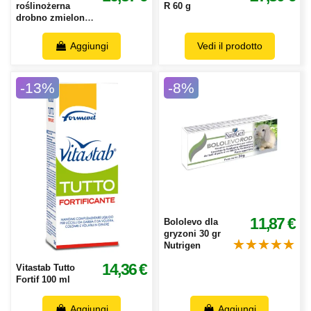
roślinożerna
R 60 g
drobno zmielona
100 gr
Aggiungi
Vedi il prodotto
-13%
-8%
11,87 €
Bololevo dla
gryzoni 30 gr
Nutrigen
14,36 €
Vitastab Tutto
Fortif 100 ml
Aggiungi
Aggiungi