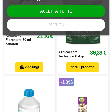
ACCETTA TUTTI
RIFIUTA
21,16 €
Kompleks
Florentero 30 ml
candioli
36,39 €
Critical care
herbivore 454 gr
Aggiungi
Vedi il prodotto
-13%