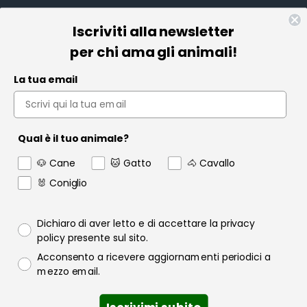
Iscriviti alla newsletter
Informazioni
per chi ama gli animali!
Pet Farmacia
La tua email
Policy e Privacy
Account
Qual è il tuo animale?
Contact us
🐶 Cane
🐱 Gatto
🐴 Cavallo
Garanzia
🐰 Coniglio
Privacy policy
Dichiaro di aver letto e di accettare la privacy
policy presente sul sito.
Consenso email
Acconsento a ricevere aggiornamenti periodici a
Raofarmaceutici.it © 2024 | Tutti i diritti sono riservati | Rao
mezzo email.
Farmaceutici S.r.l. P.IVA 06349600822