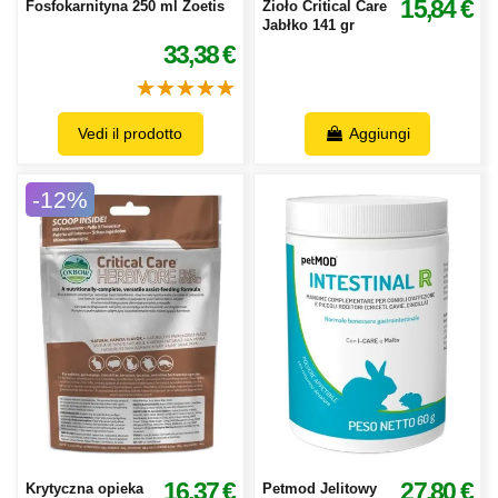
15,84 €
Fosfokarnityna 250 ml Zoetis
Zioło Critical Care
Jabłko 141 gr
33,38 €
Vedi il prodotto
Aggiungi
-12%
16,37 €
27,80 €
Krytyczna opieka
Petmod Jelitowy