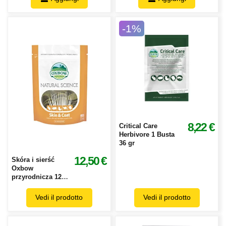
-1%
8,22 €
Critical Care
Herbivore 1 Busta
36 gr
12,50 €
Skóra i sierść
Oxbow
przyrodnicza 120
gr
Vedi il prodotto
Vedi il prodotto