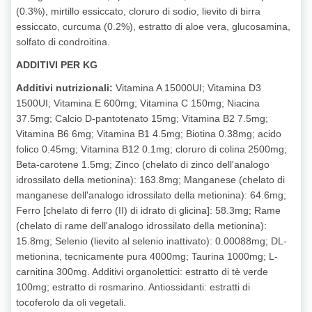
(0.3%), mirtillo essiccato, cloruro di sodio, lievito di birra
essiccato, curcuma (0.2%), estratto di aloe vera, glucosamina,
solfato di condroitina.
ADDITIVI PER KG
Additivi nutrizionali:
Vitamina A 15000UI; Vitamina D3
1500UI; Vitamina E 600mg; Vitamina C 150mg; Niacina
37.5mg; Calcio D-pantotenato 15mg; Vitamina B2 7.5mg;
Vitamina B6 6mg; Vitamina B1 4.5mg; Biotina 0.38mg; acido
folico 0.45mg; Vitamina B12 0.1mg; cloruro di colina 2500mg;
Beta-carotene 1.5mg; Zinco (chelato di zinco dell'analogo
idrossilato della metionina): 163.8mg; Manganese (chelato di
manganese dell'analogo idrossilato della metionina): 64.6mg;
Ferro [chelato di ferro (II) di idrato di glicina]: 58.3mg; Rame
(chelato di rame dell'analogo idrossilato della metionina):
15.8mg; Selenio (lievito al selenio inattivato): 0.00088mg; DL-
metionina, tecnicamente pura 4000mg; Taurina 1000mg; L-
carnitina 300mg. Additivi organolettici: estratto di tè verde
100mg; estratto di rosmarino. Antiossidanti: estratti di
tocoferolo da oli vegetali.