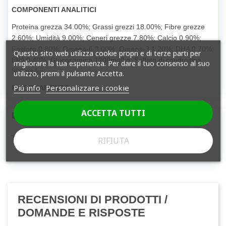
COMPONENTI ANALITICI
Proteina grezza 34.00%; Grassi grezzi 18.00%; Fibre grezze
2.60%; Umidità 9.00%; Ceneri grezze 7.80%; Calcio 0.90%;
Fosforo 0.80%; Omega-6 3.00%; Omega-3 1.20%; DHA 0.70%;
Questo sito web utilizza cookie propri e di terze parti per
EPA 0.40%; Glucosamina 1200mg/kg; Solfato di condroitina
migliorare la tua esperienza. Per dare il tuo consenso al suo
900mg/kg.
utilizzo, premi il pulsante Accetta.
Piú info
Personalizzare i cookie
RAZIONAMENTO
ACCETTA TUTTI
Dettagli del prodotto
Tipologia
Libera vendita
RIFIUTA
RECENSIONI DI PRODOTTI /
DOMANDE E RISPOSTE